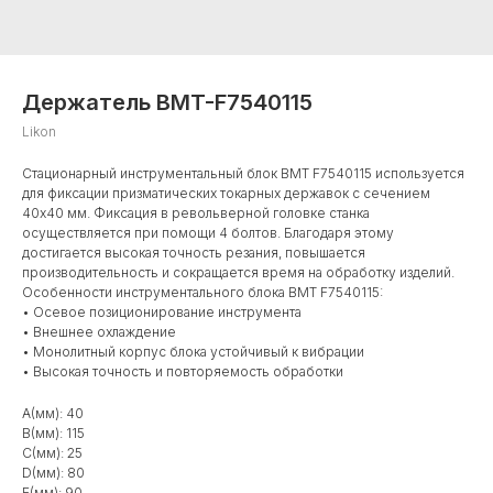
Держатель BMT-F7540115
Likon
Стационарный инструментальный блок BMT F7540115 используется
для фиксации призматических токарных державок с сечением
40x40 мм. Фиксация в револьверной головке станка
осуществляется при помощи 4 болтов. Благодаря этому
достигается высокая точность резания, повышается
производительность и сокращается время на обработку изделий.
Особенности инструментального блока BMT F7540115:
• Осевое позиционирование инструмента
• Внешнее охлаждение
• Монолитный корпус блока устойчивый к вибрации
• Высокая точность и повторяемость обработки
A(мм): 40
B(мм): 115
C(мм): 25
D(мм): 80
E(мм): 90