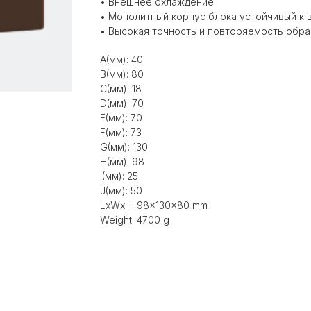
• Внешнее охлаждение
• Монолитный корпус блока устойчивый к 
• Высокая точность и повторяемость обр
A(мм): 40
B(мм): 80
C(мм): 18
D(мм): 70
E(мм): 70
F(мм): 73
G(мм): 130
H(мм): 98
I(мм): 25
J(мм): 50
LxWxH: 98x130x80 mm
Weight: 4700 g