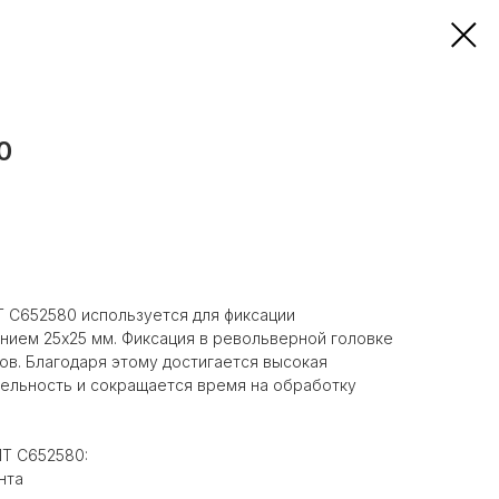
0
 C652580 используется для фиксации
нием 25x25 мм. Фиксация в револьверной головке
ов. Благодаря этому достигается высокая
тельность и сокращается время на обработку
T C652580:
нта